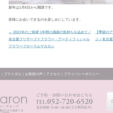
新年は1月6日から開講です。
皆様にお会いできるのを楽しみにしています。
投稿ナビゲーション
←
2021年のご挨拶 1年間の感謝の気持ちを込めて／
【季節のア
名古屋プリザーブドフラワー・アーティフィシャル
ジ／名古屋
フラワーフローラルマカロン
ー
｜
ブライダル
｜
お客様の声
｜
アクセス
｜
プライバシーポリシー