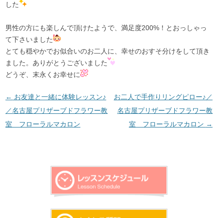
した
男性の方にも楽しんで頂けたようで、満足度200%！とおっしゃっ
て下さいました
とても穏やかでお似合いのお二人に、幸せのおすそ分けをして頂き
ました。ありがとうございました
どうぞ、末永くお幸せに
投稿ナビゲーション
←
お友達と一緒に体験レッスン♪
お二人で手作りリングピロー♪／
／名古屋プリザーブドフラワー教
名古屋プリザーブドフラワー教
室 フローラルマカロン
室 フローラルマカロン
→