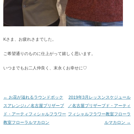
Kさま、お疲れさまでした。
ご希望通りのものに仕上がって嬉しく思います。
いつまでもお二人仲良く、末永くお幸せに♡
投稿ナビゲーション
←
お花が溢れるラウンドボック
2019年3月レッスンスケジュール
スアレンジ♪／名古屋プリザーブ
／名古屋プリザーブド・アーティ
ド・アーティフィシャルフラワー
フィシャルフラワー教室フローラ
教室フローラルマカロン
ルマカロン
→