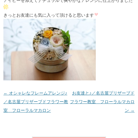
アイビーを添えてナチュラルで爽やかなアレンジに仕上がりました
きっとお友達にも気に入って頂けると思います
投稿ナビゲーション
←
オシャレなフレームアレンジ♪
お友達と♪／名古屋プリザーブド
／名古屋プリザーブドフラワー教
フラワー教室 フローラルマカロ
室 フローラルマカロン
ン
→