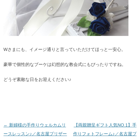
Wさまにも、イメージ通りと言っていただけてほっと一安心。
豪華で個性的なブーケは幻想的な教会式にもぴったりですね。
どうぞ素敵な日をお迎えください♪
投稿ナビゲーション
←
新婦様の手作りウェルカムリ
【両親贈呈ギフト人気NO.1】手
ースレッスン♪／名古屋プリザー
作りフォトフレーム♪／名古屋プ