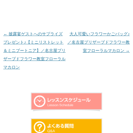
投稿ナビゲーション
←
披露宴ゲストへのサプライズ
大人可愛いフラワーかごバッグ♪
プレゼント♪【ミニリストレット
／名古屋プリザーブドフラワー教
＆ミニブートニア】／名古屋プリ
室フローラルマカロン
→
ザーブドフラワー教室フローラル
マカロン