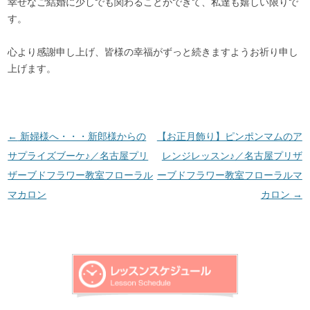
幸せなご結婚に少しでも関わることができて、私達も嬉しい限りで
す。
心より感謝申し上げ、皆様の幸福がずっと続きますようお祈り申し
上げます。
投稿ナビゲーション
←
新婦様へ・・・新郎様からの
【お正月飾り】ピンポンマムのア
サプライズブーケ♪／名古屋プリ
レンジレッスン♪／名古屋プリザ
ザーブドフラワー教室フローラル
ーブドフラワー教室フローラルマ
マカロン
カロン
→