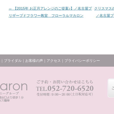
投稿ナビゲーション
←
【2015年 お正月アレンジのご提案♪】／名古屋プ
クリスマス
リザーブドフラワー教室 フローラルマカロン
／名古屋プ
ー
｜
ブライダル
｜
お客様の声
｜
アクセス
｜
プライバシーポリシー