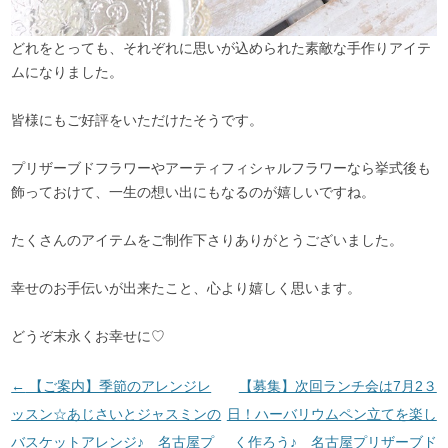
どれをとっても、それぞれに思いが込められた素敵な手作りアイテ
ムになりました。
皆様にもご好評をいただけたそうです。
プリザーブドフラワーやアーティフィシャルフラワーなら挙式後も
飾っておけて、一生の想い出にもなるのが嬉しいですね。
たくさんのアイテムをご制作下さりありがとうございました。
幸せのお手伝いが出来たこと、心より嬉しく思います。
どうぞ末永くお幸せに♡
投稿ナビゲーション
←
【ご案内】季節のアレンジレ
【募集】次回ランチ会は7月2３
ッスン☆あじさいとジャスミンの
日！ハーバリウムペン立てを楽し
バスケットアレンジ♪ 名古屋プ
く作ろう♪ 名古屋プリザーブド